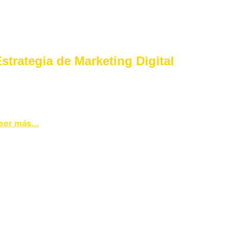
strategia de Marketing Digital
frecemos análisis detallados y reportes 
ara medir el éxito de tus campañas y 
ejorar continuamente.
eer más...