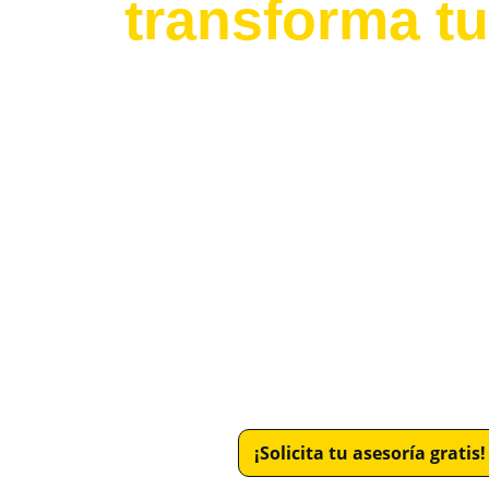
transforma t
Diseñamos plataformas digitales 
estratégicas
negocios en cualquier parte del mundo. Com
moderno, creatividad e innovación tecnológi
experiencias únicas que captan y convierten.
Además, integramos estrategias de marketing d
tu presencia global, atraer a tu audiencia idea
reales.
Lleva tu marca al siguiente nivel con 
una web p
y lista
 para impactar en el mundo digital.
¡Solicita tu asesoría gratis!