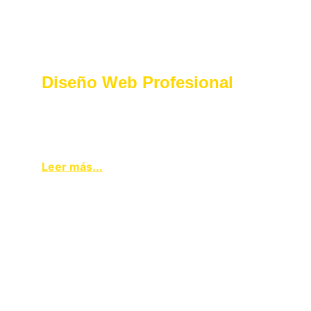
Diseño Web Profesional
Desarrollamos páginas modernas y 
atractivas, centradas en la optimización y la 
experiencia del usuario.
Leer más...