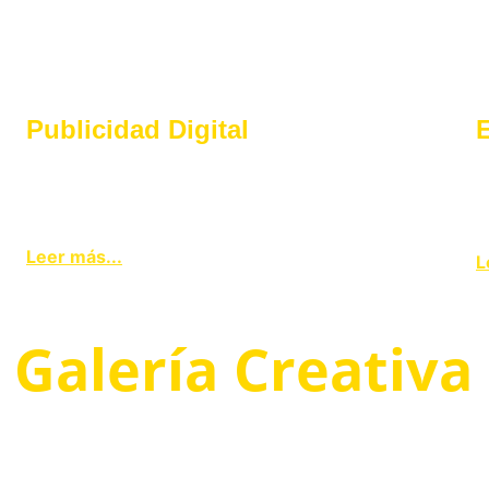
Publicidad Digital
E
Impulsamos tu presencia en línea mediante 
O
estrategias efectivas en redes sociales y 
p
campañas publicitarias inteligentes.
m
Leer más...
L
Galería Creativa
Explora nuestros proyectos innovadores que impulsan tu 
marca efectivamente.