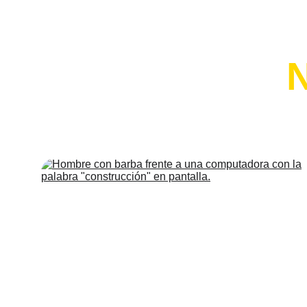
N
Creamos s