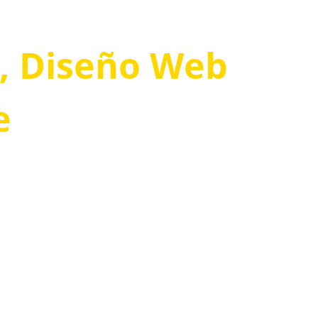
l, Diseño Web
e
n 
.