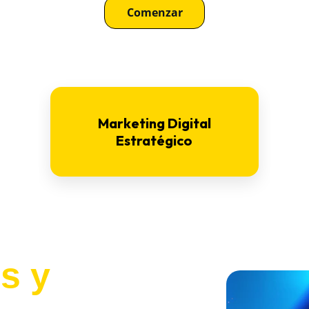
Comenzar
s y 