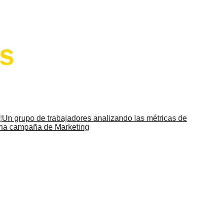
os
xperiencia 