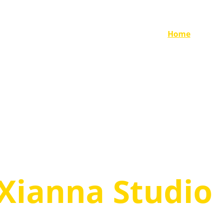
¡OFERTA EXCLUSIVA SOLO POR HOY! DESCÚBRELO 
AQUÍ
Home
About 
Xianna Studio