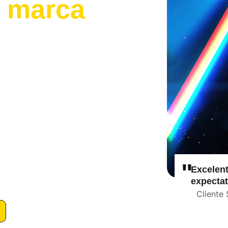
u marca
 e innovadoras
 para 
binamos 
diseño 
ca
 para crear 
igital para potenciar 
l y generar resultados 
"
rofesional, creativa 
Excelent
expectat
Cliente 